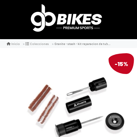
Granite - stash - kit reparacion de tubeless para manillar
Inicio
Colecciones
-15%