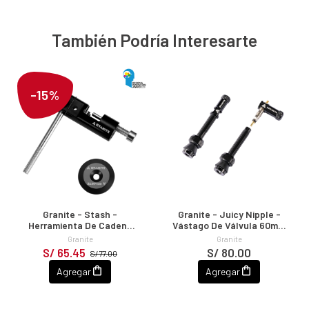
También Podría Interesarte
-15%
Granite - Stash -
Granite - Juicy Nipple -
Herramienta De Cadena
Vástago De Válvula 60mm
Para Manillar
Con Tapa De Válvula
Granite
Granite
S/ 65.45
S/ 80.00
S/ 77.00
Agregar
Agregar