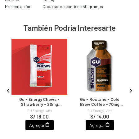
Presentación:
Cada sobre contiene 60 gramos
También Podría Interesarte
Gu - Energy Chews -
Gu - Roctane - Cold
-
Strawberry - 20mg
Brew Coffee - 70mg
Cafeína
Cafeína
GU Energy Labs
GU Energy Labs
S/ 16.00
S/ 14.00
Agregar
Agregar