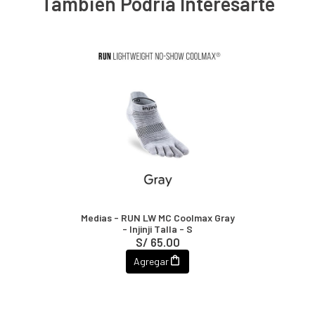
También Podría Interesarte
Medias - RUN LW MC Coolmax Gray
- Injinji Talla - S
S/ 65.00
Agregar