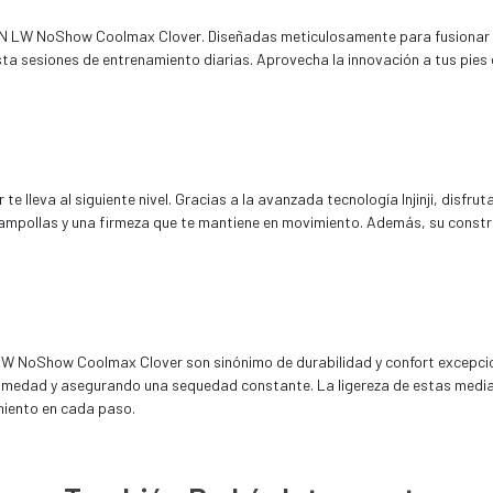
RUN LW NoShow Coolmax Clover. Diseñadas meticulosamente para fusionar
sesiones de entrenamiento diarias. Aprovecha la innovación a tus pies con
leva al siguiente nivel. Gracias a la avanzada tecnología Injinji, disfrut
 ampollas y una firmeza que te mantiene en movimiento. Además, su const
W NoShow Coolmax Clover son sinónimo de durabilidad y confort excepciona
a humedad y asegurando una sequedad constante. La ligereza de estas medi
miento en cada paso.