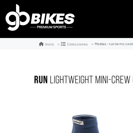
Medias - run lw mc coolma
Inicio
Colecciones