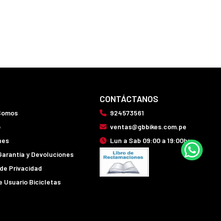
CONTÁCTANOS
Somos
924573561
o
ventas@gbbikes.com.pe
nes
Lun a Sab 09:00 a 19:00hrs
Garantía y Devoluciones
 de Privacidad
 Usuario Bicicletas