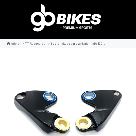
Scott linkage bar spark aluminio 120mm
Inicio
Repuestos