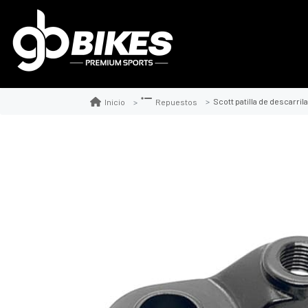
Scott patilla de descarrilador
Inicio
Repuestos